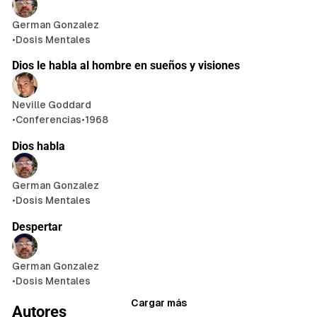
n
German Gonzalez
a
•
Dosis Mentales
20 min de lectura
c
i
Dios le habla al hombre en sueños y visiones
ó
n
A
Neville Goddard
p
•
Conferencias
•
1968
l
Dios habla
i
c
a
German Gonzalez
d
•
Dosis Mentales
2 min de lectura
a
Despertar
German Gonzalez
•
Dosis Mentales
Cargar más
Autores