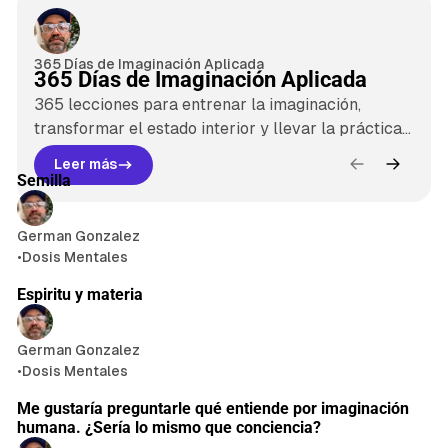
D
e
s
365 Días de Imaginación Aplicada
365 Días de Imaginación Aplicada
t
a
365 lecciones para entrenar la imaginación,
transformar el estado interior y llevar la práctica
c
al amor, el dinero, la salud y la vida cotidiana.
a
Leer más
3
Lo último
Semilla
d
6
o
5
s
German Gonzalez
D
•
Dosis Mentales
í
a
Espiritu y materia
s
d
e
German Gonzalez
I
•
Dosis Mentales
1 min de lectura
m
a
Me gustaría preguntarle qué entiende por imaginación
g
humana. ¿Sería lo mismo que conciencia?
i