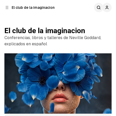
n
r
El club de la imaginacion
a
t
e
l
n
a
t
i
El club de la imaginacion
e
d
Conferencias, libros y talleres de Neville Goddard,
o
r
a
explicados en español
l
1 min de lectura