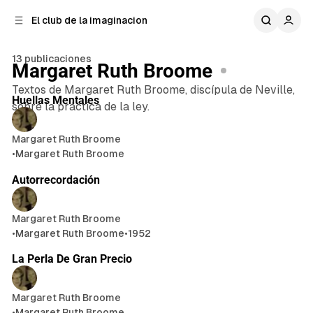
n
r
El club de la imaginacion
a
t
e
l
n
a
13 publicaciones
Margaret Ruth Broome
t
i
7 min de lectura
e
d
Textos de Margaret Ruth Broome, discípula de Neville,
Publicaciones
Huellas Mentales
o
r
sobre la práctica de la ley.
a
l
Margaret Ruth Broome
•
Margaret Ruth Broome
5 min de lectura
Autorrecordación
Margaret Ruth Broome
•
Margaret Ruth Broome
•
1952
3 min de lectura
La Perla De Gran Precio
Margaret Ruth Broome
•
Margaret Ruth Broome