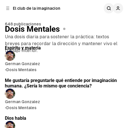
n
r
El club de la imaginacion
a
t
e
l
n
a
648 publicaciones
Dosis Mentales
t
i
e
d
Una dosis diaria para sostener la práctica: textos
o
r
breves para recordar la dirección y mantener vivo el
Publicaciones
a
Espiritu y materia
trabajo interior.
l
German Gonzalez
•
Dosis Mentales
1 min de lectura
Me gustaría preguntarle qué entiende por imaginación
humana. ¿Sería lo mismo que conciencia?
German Gonzalez
•
Dosis Mentales
Dios habla