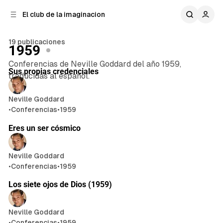
n
r
El club de la imaginacion
a
t
e
l
n
a
19 publicaciones
1959
t
i
26 min de lectura
e
d
Conferencias de Neville Goddard del año 1959,
Publicaciones
Sus propias credenciales
o
r
traducidas al español.
a
l
Neville Goddard
•
Conferencias
•
1959
14 min de lectura
Eres un ser cósmico
Neville Goddard
•
Conferencias
•
1959
7 min de lectura
Los siete ojos de Dios (1959)
Neville Goddard
•
Conferencias
•
1959