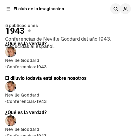
n
r
El club de la imaginacion
a
t
e
l
n
a
5 publicaciones
1943
t
i
22 min de lectura
e
d
Conferencias de Neville Goddard del año 1943,
Publicaciones
¿Qué es la verdad?
o
r
traducidas al español.
a
l
Neville Goddard
•
Conferencias
•
1943
25 min de lectura
El diluvio todavía está sobre nosotros
Neville Goddard
•
Conferencias
•
1943
22 min de lectura
¿Qué es la verdad?
Neville Goddard
•
Conferencias
•
1943