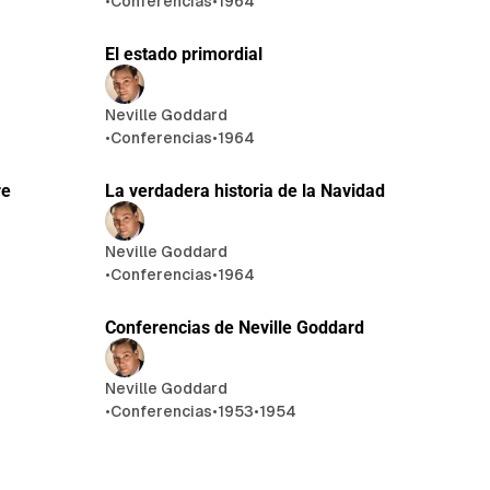
•
Conferencias
•
1964
e lectura
25 min de lectura
El estado primordial
Neville Goddard
•
Conferencias
•
1964
 lectura
21 min de lectura
re
La verdadera historia de la Navidad
Neville Goddard
•
Conferencias
•
1964
e lectura
Conferencias de Neville Goddard
Neville Goddard
•
Conferencias
•
1953
•
1954