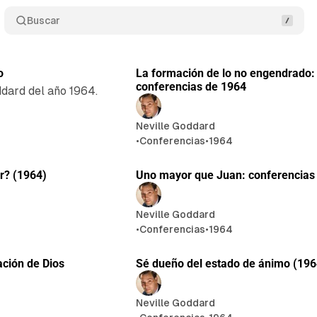
Buscar
25 min de lectura
23 min d
Publicaci
o
La formación de lo no engendrado: 
conferencias de 1964
ddard del año 1964.
Neville Goddard
•
Conferencias
•
1964
28 min de lectura
24 min de
r? (1964)
Uno mayor que Juan: conferencias
Neville Goddard
•
Conferencias
•
1964
27 min de lectura
25 min de
ación de Dios
Sé dueño del estado de ánimo (196
Neville Goddard