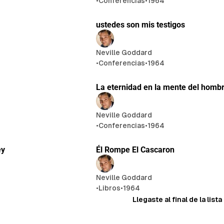
•
Conferencias
•
1964
27 min de lectura
21 min d
ustedes son mis testigos
Neville Goddard
•
Conferencias
•
1964
25 min de lectura
25 min de
La eternidad en la mente del homb
Neville Goddard
•
Conferencias
•
1964
25 min de lectura
10 min d
ey
Él Rompe El Cascaron
Neville Goddard
•
Libros
•
1964
Llegaste al final de la lista