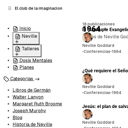
n
r
El club de la imaginacion
a
t
e
l
n
a
18 publicaciones
1964
Inicio
El Cuádruple Evangeli
t
i
e
d
Neville
Textos de Neville Go
o
r
Neville Goddard
a
Conferencias
Talleres
•
Conferencias
•
1964
l
Libros
Dosis Mentales
365 Días
Historia de Neville
Planes
100 Preguntas
¿Qué requiere el Seño
Categorías
Neville Goddard
Libros de Germán
•
Conferencias
•
1964
Walter Lanyon
Margaret Ruth Broome
Jesús: el plan de salv
Joseph Murphy
Blog
Neville Goddard
Historia de Neville