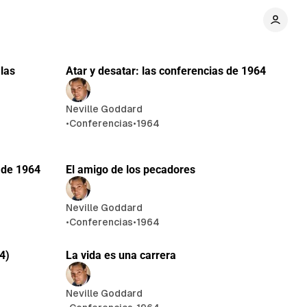
e lectura
25 min de lectura
ones
las
Atar y desatar: las conferencias de 1964
Neville Goddard
•
Conferencias
•
1964
 lectura
27 min de lectura
 de 1964
El amigo de los pecadores
Neville Goddard
•
Conferencias
•
1964
 lectura
24 min de lectura
4)
La vida es una carrera
Neville Goddard