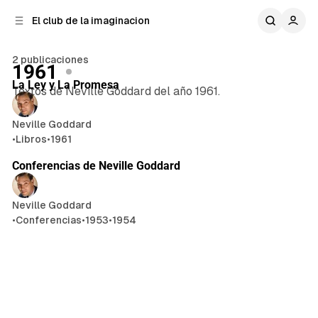
n
r
El club de la imaginacion
a
t
e
l
n
a
2 publicaciones
122 min de lectura
1961
t
i
Publicaciones
La Ley y La Promesa
e
d
Textos de Neville Goddard del año 1961.
o
r
a
Neville Goddard
l
•
Libros
•
1961
Conferencias de Neville Goddard
Neville Goddard
•
Conferencias
•
1953
•
1954