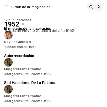
n
r
El club de la imaginacion
a
t
e
l
n
a
12 publicaciones
28 min de lectura
1952
t
i
Publicaciones
El misterio de la inspiración
e
d
Textos de Neville Goddard del año 1952.
o
r
a
Neville Goddard
l
•
Conferencias
•
1952
5 min de lectura
Autorrecordación
Margaret Ruth Broome
•
Margaret Ruth Broome
•
1952
5 min de lectura
Sed Hacedores De La Palabra
Margaret Ruth Broome
•
Margaret Ruth Broome
•
1952
5 min de lectura